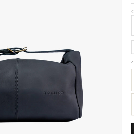
C
N
R
¿