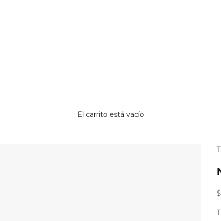
El carrito está vacío
¿
p
r
P
$