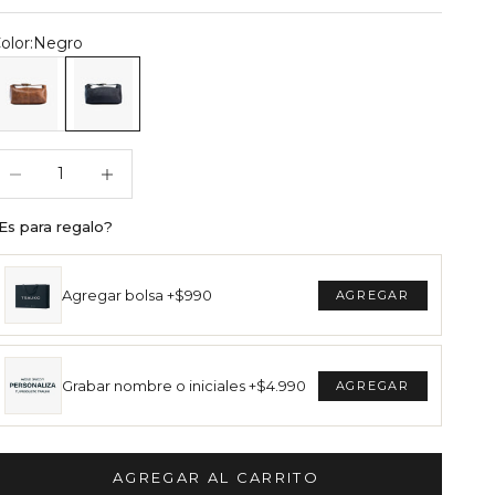
olor:
Negro
eceser Gales Moca
Neceser Gales Negro
educir cantidad
Reducir cantidad
Es para regalo?
Agregar bolsa +$990
Grabar nombre o iniciales +$4.990
AGREGAR AL CARRITO