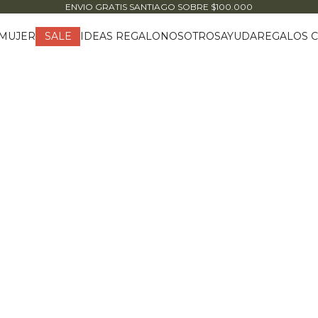
ENVIO GRATIS SANTIAGO
SOBRE $100.000
MUJER
IDEAS REGALO
NOSOTROS
AYUDA
REGALOS C
SALE