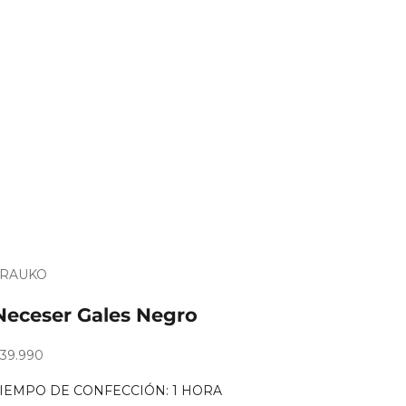
TRAUKO
Es
ara
Neceser Gales Negro
egalo?
recio de oferta
39.990
TIEMPO DE CONFECCIÓN: 1 HORA