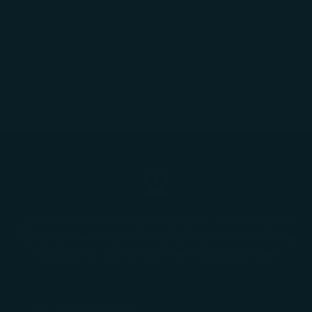
Elige opciones
Botín Iris Cacao - Galana
Precio de oferta
$109.990
¿Quieres ser de los primeros en tener acceso
a grandes eventos de rebajas y lanzamientos
exclusivos que se agotan rápidamente?