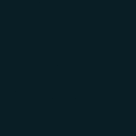
AYUDA
REGALOS
CORP.
INICIAR
SESIÓN
Carrito
El carrito está vacío
Ordenar por
Ordenar por
Características
Más relevantes
Más vendidos
Alfabéticamente, A-Z