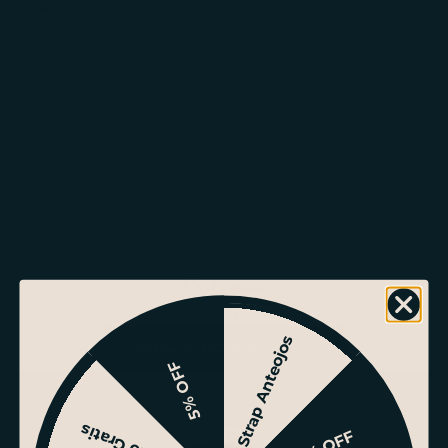
AYUDA
REGALOS
CORP.
INICIAR
SESIÓN
Carrito
El carrito está vacío
Correas
Esta colección está vacía
Strap Anteojos
SEGUIR COMPRANDO
5% OFF
Envio Gratis
10% OFF