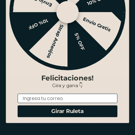
¿Quieres ser de los primeros en tener acceso
Envio Gratis
10% OFF
a grandes eventos de rebajas y lanzamientos
Strap Anteojos
exclusivos que se agotan rápidamente?
5% OFF
SUSCRIBIRSE
Felicitaciones!
Gira y gana 👇
Email
Girar Ruleta
Horas que perduran.