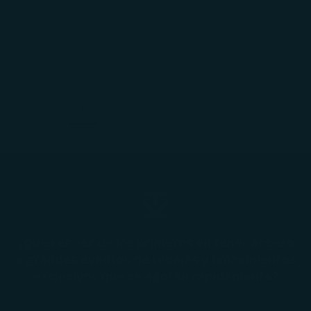
Agregar al carrito
Agregar al carrito
Bolso Belfort Negro
Bolso Mombai Moca
Precio de oferta
Precio normal
Precio de oferta
$199.990
$249.990
$119.990
1
2
3
…
12
¿Quieres ser de los primeros en tener acceso
a grandes eventos de rebajas y lanzamientos
exclusivos que se agotan rápidamente?