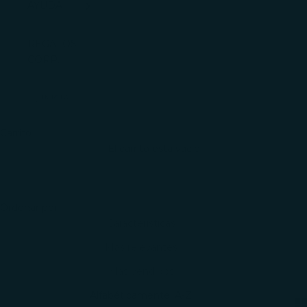
AYUDA
REGALOS
CORP.
INICIAR
SESIÓN
Carrito
El carrito está vacío
Ordenar por
Ordenar por
Características
Más relevantes
Más vendidos
Alfabéticamente, A-Z