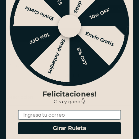
Envio Gratis
Grabar nombre o iniciales +$4.990
10% OFF
Envio Gratis
10% OFF
AGREGAR AL CARRITO
Strap Anteojos
Ver stock en tiendas
5% OFF
ENVÍO GRATIS SANTIAGO SOBRE $100.000
PAGO HASTA 3 CUOTAS SIN INTERÉS
Felicitaciones!
Descripción
Gira y gana 👇
Email
Hecho a mano.
Cuero de vacuno de curtido rústico.
Girar Ruleta
Forro interior de popelina de algodón.
Metales niquelados y envejecidos.