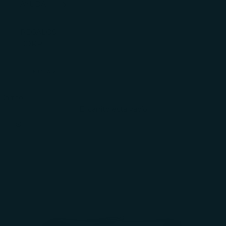
AYUDA
REGALOS
CORP.
INICIAR
SESIÓN
Carrito
El carrito está vacío
Zoom