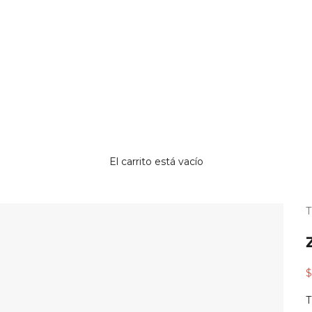
El carrito está vacío
¿
¿
p
p
r
c
P
$