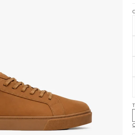
C
Z
Z
Z
Z
T
G