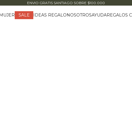
ENVIO GRATIS SANTIAGO
SOBRE $100.000
MUJER
IDEAS REGALO
NOSOTROS
AYUDA
REGALOS C
SALE