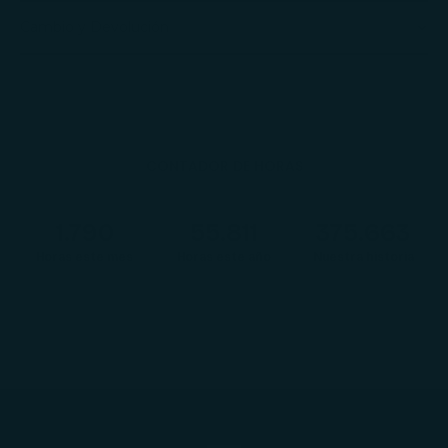
Cambio y Devolución
CONTADOR DE HORAS
1.792
55.867
376.045
Horas este mes
Horas este año
Nuestra historia