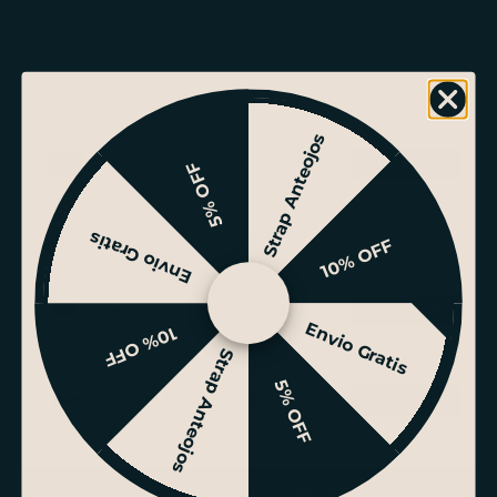
Reducir cantidad
Reducir cantidad
¿Es para regalo?
Strap Anteojos
Agregar bolsa +$990
5% OFF
Envio Gratis
¿Agregar productos de cuidado?
10% OFF
Crema Renovadora +$4.990
Envio Gratis
10% OFF
Strap Anteojos
5% OFF
Escobilla Aplicadora +$6.990
AGREGAR AL CARRITO