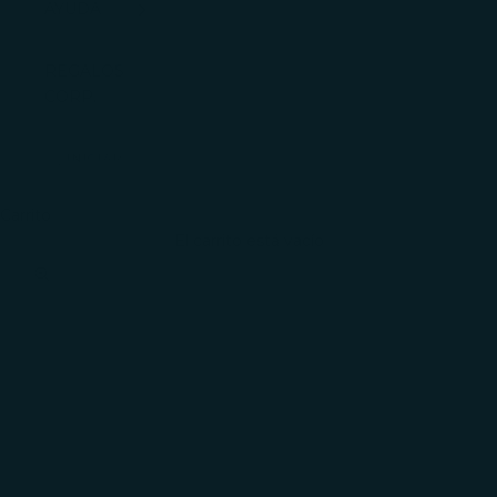
AYUDA
REGALOS
CORP.
INICIAR
SESIÓN
Carrito
El carrito está vacío
Zoom