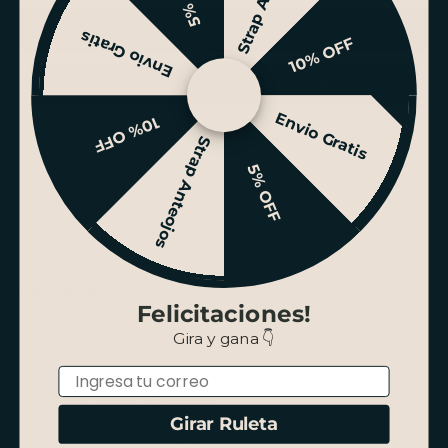
AGOTADO
Envio Gratis
10% OFF
NOTIFICAR DISPONIBILIDAD
Envio Gratis
10% OFF
Ver stock en tiendas
Strap Anteojos
5% OFF
ENVÍO GRATIS SANTIAGO SOBRE $100.000
PAGO HASTA 3 CUOTAS SIN INTERÉS
Descripción
Felicitaciones!
Gira y gana 👇
Hecho a mano en Perú.
Email
Cuero de vacío curtido graso con acabado rústico.
Forro de cuero de vacuno.
Planta de caucho natural cocida.
Girar Ruleta
Plantilla acolchada de espuma antimicrobiana de 5mm.