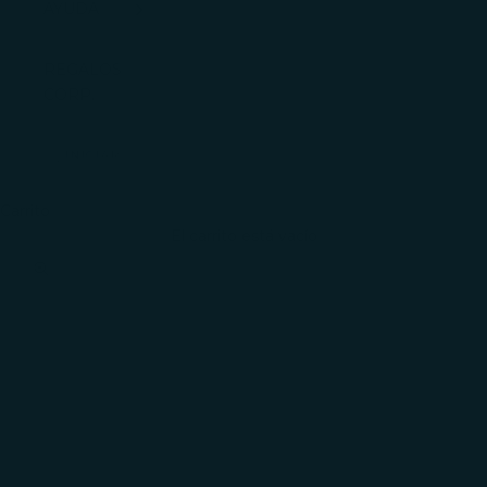
AYUDA
REGALOS
CORP.
INICIAR
SESIÓN
Carrito
El carrito está vacío
Zoom