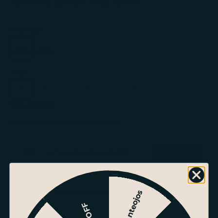
TIEMPO DE CONFECCIÓN: 2 HORAS
Color:
Cafe
Oxford Mujer Moca
Oxford Mujer Negro
Talla:
35
36
37
38
39
40
Guía de tallas
¿Agregar productos de cuidado?
Crema Renovadora +$4.990
Escobilla Aplicadora +$6.990
Strap Anteojos
5% OFF