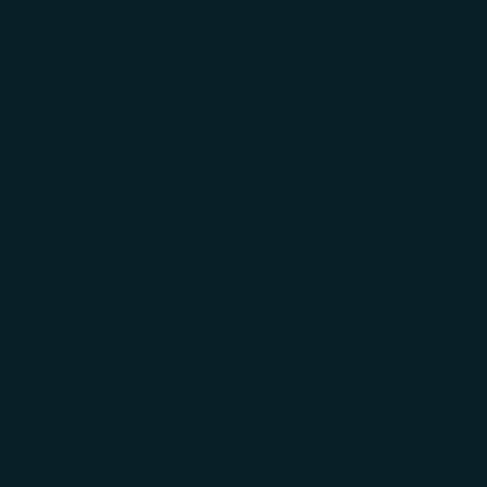
AYUDA
REGALOS
CORP.
INICIAR
SESIÓN
Carrito
El carrito está vacío
Zoom