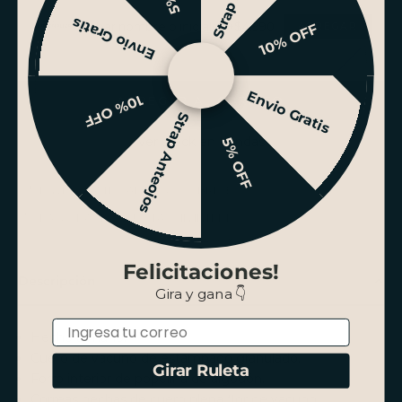
Envio Gratis
Grabar nombre o iniciales +$4.990
10% OFF
Envio Gratis
10% OFF
AGREGAR AL CARRITO
Strap Anteojos
Ver stock en tiendas
5% OFF
ENVÍO GRATIS SANTIAGO SOBRE $100.000
PAGO HASTA 3 CUOTAS SIN INTERÉS
Felicitaciones!
Descripción
Gira y gana 👇
Email
Hecho a mano.
Cuero de vacuno de estampado granulado.
Girar Ruleta
Forro interior de popelina de algodón.
Correas hechas de cuero plena flor de vacuno.