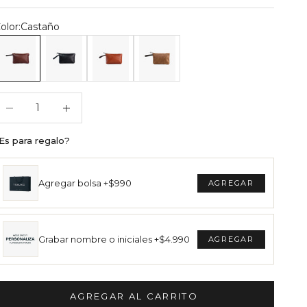
olor:
Castaño
eceser Praga Castaño
Neceser Praga Negro
Neceser Praga Cognac
Neceser Praga Moca
educir cantidad
Reducir cantidad
Es para regalo?
Agregar bolsa +$990
Grabar nombre o iniciales +$4.990
AGREGAR AL CARRITO