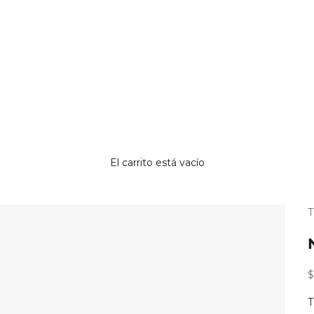
El carrito está vacío
¿
p
r
P
$