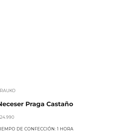
TRAUKO
Es
ara
Neceser Praga Castaño
egalo?
recio de oferta
24.990
TIEMPO DE CONFECCIÓN: 1 HORA