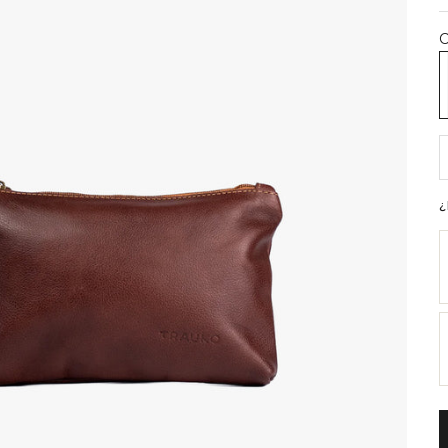
C
N
R
¿