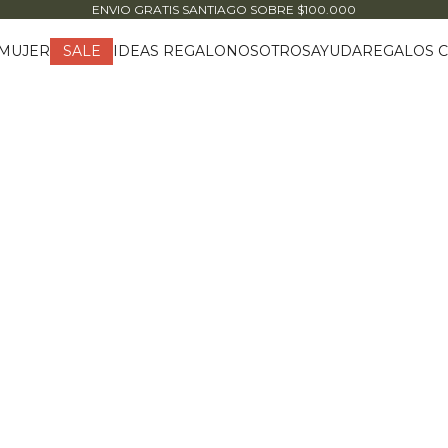
ENVIO GRATIS SANTIAGO
SOBRE $100.000
MUJER
IDEAS REGALO
NOSOTROS
AYUDA
REGALOS C
SALE