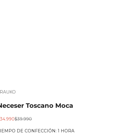
TRAUKO
Es
ara
Neceser Toscano Moca
egalo?
recio de oferta
Precio normal
34.990
$39.990
TIEMPO DE CONFECCIÓN: 1 HORA