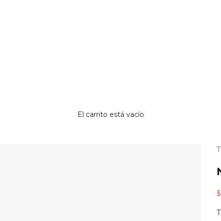
El carrito está vacío
¿
p
r
P
$