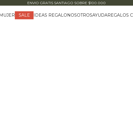
ENVIO GRATIS SANTIAGO
SOBRE $100.000
MUJER
IDEAS REGALO
NOSOTROS
AYUDA
REGALOS C
SALE