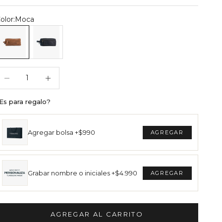
olor:
Moca
eceser Toscano Moca
Neceser Toscano Negro
educir cantidad
Reducir cantidad
Es para regalo?
Agregar bolsa +$990
Grabar nombre o iniciales +$4.990
AGREGAR AL CARRITO