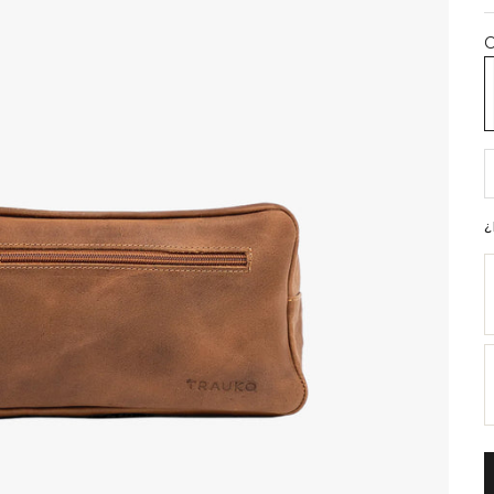
C
N
R
¿