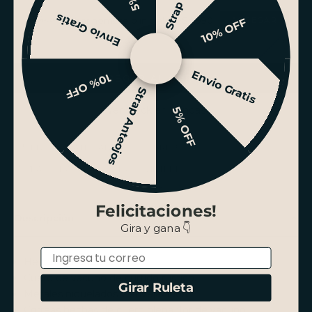
Envio Gratis
Grabar nombre o iniciales +$4.990
10% OFF
Envio Gratis
10% OFF
AGREGAR AL CARRITO
Strap Anteojos
Ver stock en tiendas
5% OFF
ENVÍO GRATIS SANTIAGO SOBRE $100.000
PAGO HASTA 3 CUOTAS SIN INTERÉS
Felicitaciones!
Descripción
Gira y gana 👇
Email
Hecho a mano.
Cuero de vacuno de curtido rústico.
Girar Ruleta
Metales niquelados y envejecidos.
Correas hechas de cuero plena flor de vacuno.