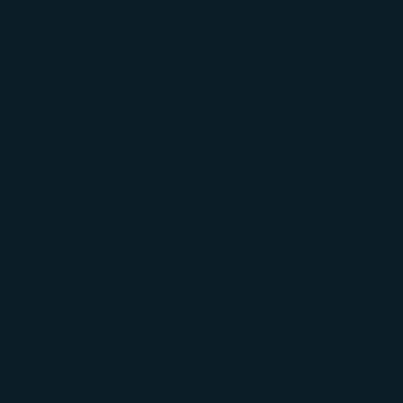
AYUDA
REGALOS
CORP.
INICIAR
SESIÓN
Carrito
El carrito está vacío
Zoom