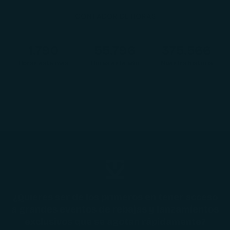
CONTADOR DE HORAS
1.792
55.860
375.994
Horas este mes
Horas este año
Nuestra historia
¿Quieres ser de los primeros en tener acceso
a grandes eventos de rebajas y lanzamientos
exclusivos que se agotan rápidamente?