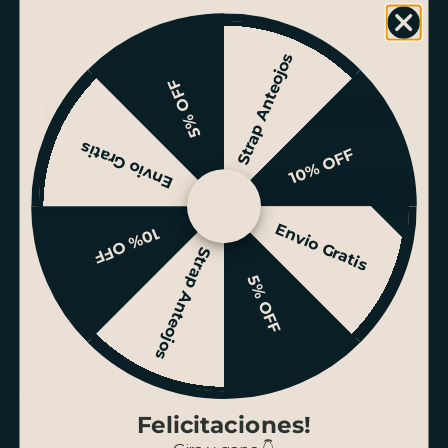
¿Es para regalo?
Strap Anteojos
5% OFF
Agregar bolsa +$990
Envio Gratis
10% OFF
AGREGAR AL CARRITO
Envio Gratis
10% OFF
Ver stock en tiendas
Strap Anteojos
5% OFF
ENVÍO GRATIS SANTIAGO SOBRE $100.000
PAGO HASTA 3 CUOTAS SIN INTERÉS
Descripción
Felicitaciones!