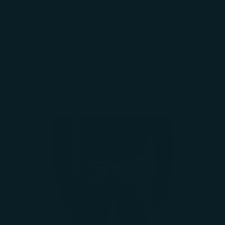
AYUDA
REGALOS
CORP.
INICIAR
SESIÓN
Carrito
El carrito está vacío
Zoom