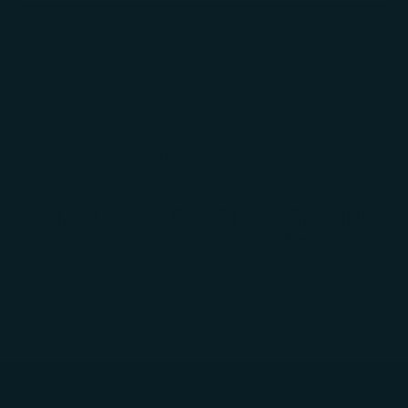
Cambio y Devolución
CONTADOR DE HORAS
1.792
55.874
376.090
Horas este mes
Horas este año
Nuestra historia