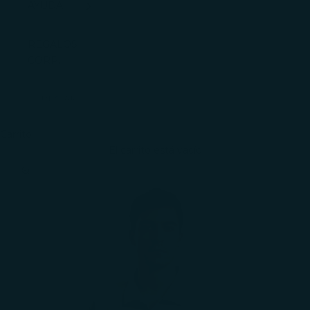
AYUDA
REGALOS
CORP.
INICIAR
SESIÓN
Carrito
El carrito está vacío
Zoom