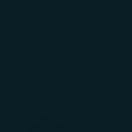
AYUDA
REGALOS
CORP.
INICIAR
SESIÓN
Carrito
El carrito está vacío
Zoom