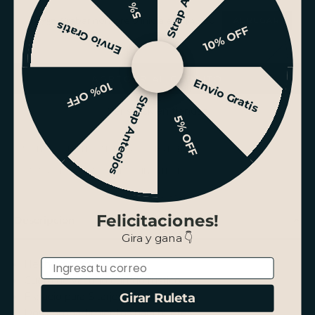
Grabar nombre o iniciales +$4.990
Envio Gratis
10% OFF
AGREGAR AL CARRITO
Envio Gratis
10% OFF
Strap Anteojos
Ver stock en tiendas
5% OFF
ENVÍO GRATIS SANTIAGO SOBRE $100.000
PAGO HASTA 3 CUOTAS SIN INTERÉS
Felicitaciones!
Descripción
Gira y gana 👇
Email
Hecho a mano.
Cuero de vacuno curtido rústico.
Espacio para 6 tarjetas.
Girar Ruleta
Dos compartimientos para billetes.