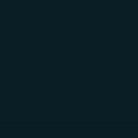
Cambio y Devolución
CONTADOR DE HORAS
1.792
55.874
376.090
Horas este mes
Horas este año
Nuestra historia