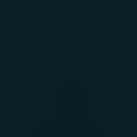
AYUDA
REGALOS
CORP.
INICIAR
SESIÓN
Carrito
El carrito está vacío
Zoom