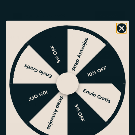
Agregar bolsa +$990
¿Agregar productos de cuidado?
Strap Anteojos
5% OFF
Crema Renovadora +$4.990
Envio Gratis
10% OFF
Escobilla Aplicadora +$6.990
Envio Gratis
10% OFF
Strap Anteojos
Escobilla Brillo +$6.990
5% OFF
AGREGAR AL CARRITO