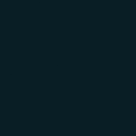
AYUDA
REGALOS
CORP.
INICIAR
SESIÓN
Carrito
El carrito está vacío
Zoom