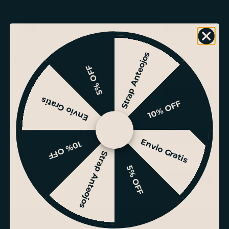
Agregar bolsa +$990
Strap Anteojos
¿Agregar productos de cuidado?
5% OFF
Shampoo Gamuzados +$7.990
Envio Gratis
10% OFF
Escobilla Gamuza +6.990
Envio Gratis
10% OFF
Strap Anteojos
5% OFF
Protector Gamuzados +$7.990
AGREGAR AL CARRITO