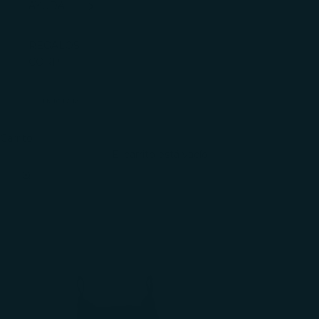
AYUDA
REGALOS
CORP.
INICIAR
SESIÓN
Carrito
El carrito está vacío
Zoom