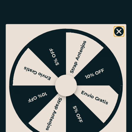
Guía de tallas
Reducir cantidad
Reducir cantidad
¿Es para regalo?
Strap Anteojos
5% OFF
Agregar bolsa +$990
Envio Gratis
10% OFF
¿Agregar productos de cuidado?
Envio Gratis
Crema Renovadora +$4.990
10% OFF
Strap Anteojos
5% OFF
Escobilla Aplicadora +$6.990