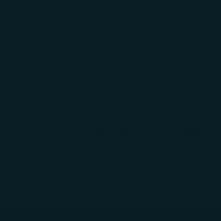
Envío y Retiro
Cambio y Devolución
CONTADOR DE HORAS
1.792
55.867
376.045
Horas este mes
Horas este año
Nuestra historia