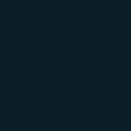
AYUDA
REGALOS
CORP.
INICIAR
SESIÓN
Carrito
El carrito está vacío
Zoom