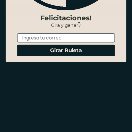
AGREGAR AL CARRITO
Felicitaciones!
Ver stock en tiendas
Gira y gana 👇
Email
ENVÍO GRATIS SANTIAGO SOBRE $100.000
PAGO HASTA 3 CUOTAS SIN INTERÉS
Girar Ruleta
Descripción
Hecho a mano en Perú.
Cuero de vacuno curtido graso con acabado rústico.
Forro de cuero de vacuno.
Planta de caucho natural cosida.
Plantilla acolchada de espuma antimicrobiana de 5mm.
Cordón de algodón encerado.