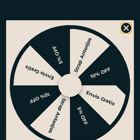
Reducir cantidad
Reducir cantidad
¿Es para regalo?
Strap Anteojos
Agregar bolsa +$990
5% OFF
Envio Gratis
¿Agregar productos de cuidado?
10% OFF
Crema Renovadora +$4.990
Envio Gratis
10% OFF
Strap Anteojos
5% OFF
Escobilla Aplicadora +$6.990
AGREGAR AL CARRITO