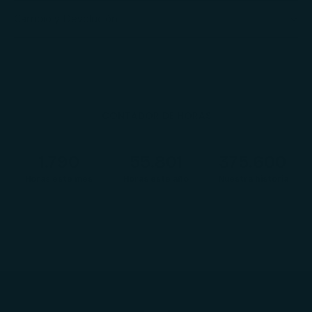
Cambio y Devolución
CONTADOR DE HORAS
1.792
55.862
376.012
Horas este mes
Horas este año
Nuestra historia