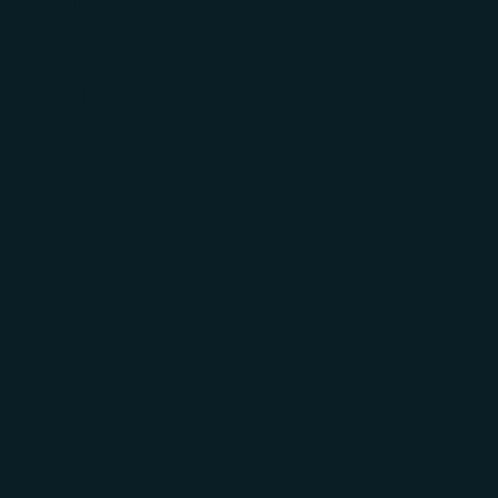
AYUDA
REGALOS
CORP.
INICIAR
SESIÓN
Carrito
El carrito está vacío
Zoom