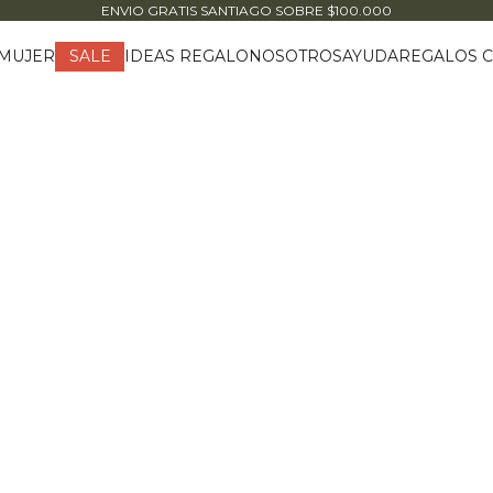
ENVIO GRATIS SANTIAGO
SOBRE $100.000
MUJER
IDEAS REGALO
NOSOTROS
AYUDA
REGALOS C
SALE