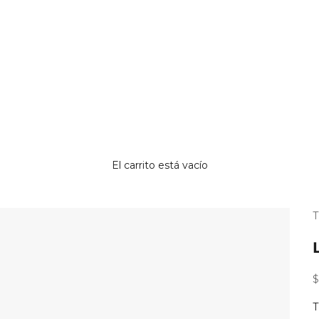
El carrito está vacío
¿
p
r
P
$