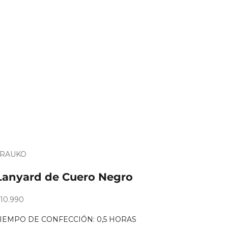
TRAUKO
Es
ara
Lanyard de Cuero Negro
egalo?
recio de oferta
10.990
TIEMPO DE CONFECCIÓN: 0,5 HORAS