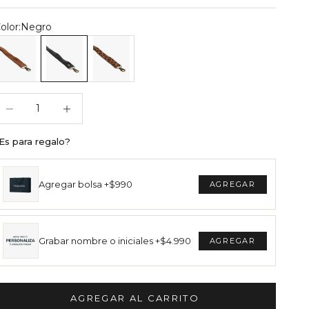
olor:
Negro
anyard de Cuero Café
Lanyard de Cuero Negro
Lanyard de Cuero Animal Print
educir cantidad
Reducir cantidad
Es para regalo?
Agregar bolsa +$990
Grabar nombre o iniciales +$4.990
AGREGAR AL CARRITO