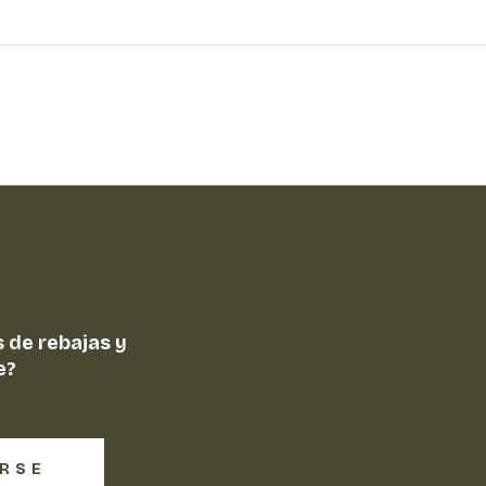
 de rebajas y
e?
IRSE