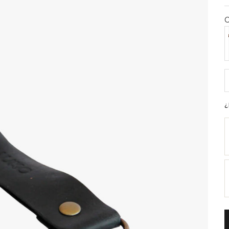
C
L
R
¿