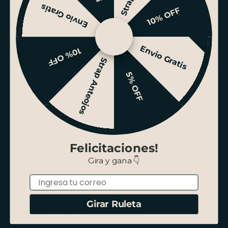
Envio Gratis
10% OFF
Grabar nombre o iniciales +$4.990
Envio Gratis
10% OFF
AGREGAR AL CARRITO
Strap Anteojos
5% OFF
Ver stock en tiendas
ENVÍO GRATIS SANTIAGO SOBRE $100.000
PAGO HASTA 3 CUOTAS SIN INTERÉS
Felicitaciones!
Descripción
Gira y gana 👇
Email
Hecho a mano.
Cuero de vacuno de curtido rústico.
Girar Ruleta
Metales niquelados y envejecidos.