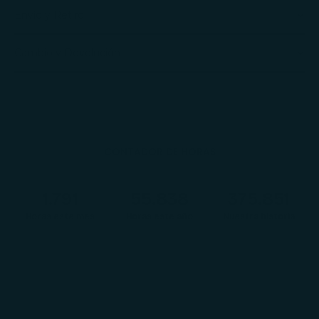
Envío y Retiro
Cambio y Devolución
CONTADOR DE HORAS
1.792
55.874
376.090
Horas este mes
Horas este año
Nuestra historia