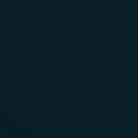
AYUDA
REGALOS
CORP.
INICIAR
SESIÓN
Carrito
El carrito está vacío
Zoom