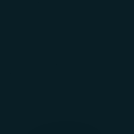
AYUDA
REGALOS
CORP.
INICIAR
SESIÓN
Carrito
El carrito está vacío
Zoom