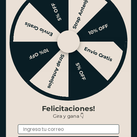
Strap Anteojos
5% OFF
Agregar bolsa +$990
Envio Gratis
10% OFF
Grabar nombre o iniciales +$4.990
Envio Gratis
10% OFF
Strap Anteojos
5% OFF
AGREGAR AL CARRITO
Ver stock en tiendas
ENVÍO GRATIS SANTIAGO SOBRE $100.000
PAGO HASTA 3 CUOTAS SIN INTERÉS
Felicitaciones!
Gira y gana 👇
Email
Descripción