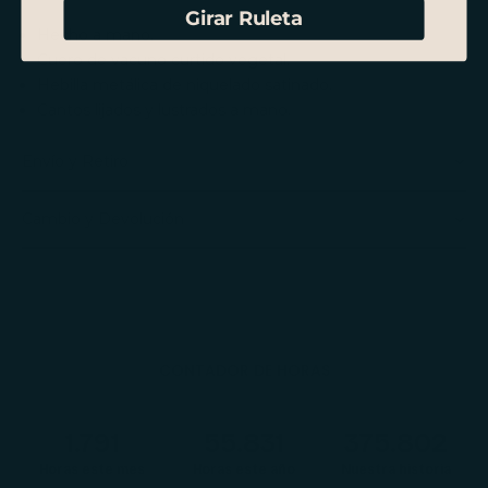
Girar Ruleta
Hecho a mano.
Cuero de vacuno
curtido vegetal.
Hebilla metálica de niquelado satinado.
Cantos lijados y lustrados a mano.
Envío y Retiro
Cambio y Devolución
CONTADOR DE HORAS
1.792
55.874
376.090
Horas este mes
Horas este año
Nuestra historia