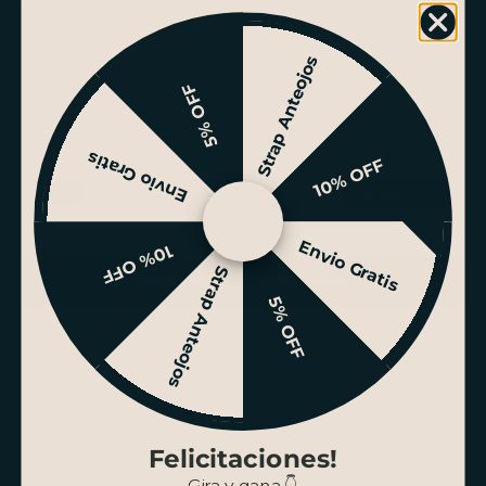
Guía de tallas
Reducir cantidad
Reducir cantidad
Strap Anteojos
5% OFF
¿Es para regalo?
Envio Gratis
10% OFF
Agregar bolsa +$990
Envio Gratis
10% OFF
Strap Anteojos
AGREGAR AL CARRITO
5% OFF
Ver stock en tiendas
ENVÍO GRATIS SANTIAGO SOBRE $100.000
PAGO HASTA 3 CUOTAS SIN INTERÉS
Felicitaciones!
Gira y gana 👇