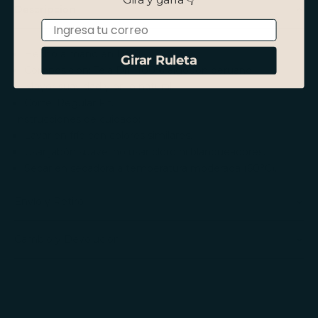
Descripción
Email
Hecho a mano en Perú.
Girar Ruleta
Composición: Tela Drill 100% algodón peruano.
Mayor suavidad y brillo natural.
Corte: Regular Fit.
Instrucciones de cuidado:
Lavar en frío con colores similares.
Usar jabón suave, no usar cloro ni blanqueadores.
Secar en secadora a temperatura moderada (60°C).
Envío y Retiro
Cambio y Devolución