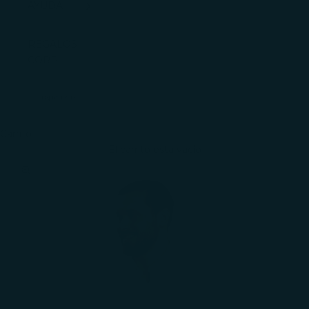
AYUDA
REGALOS
CORP.
INICIAR
SESIÓN
Carrito
El carrito está vacío
Zoom