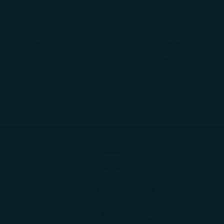
CONTADOR DE HORAS
1.791
55.851
375.917
Horas este mes
Horas este año
Nuestra historia
¿Quieres ser de los primeros en tener acceso
a grandes eventos de rebajas y lanzamientos
exclusivos que se agotan rápidamente?