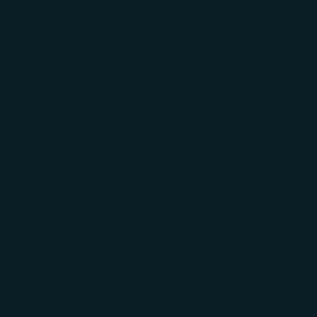
AYUDA
REGALOS
CORP.
INICIAR
SESIÓN
Carrito
El carrito está vacío
Zoom