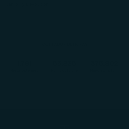
Cambio y Devolución
CONTADOR DE HORAS
1.792
55.874
376.090
Horas este mes
Horas este año
Nuestra historia