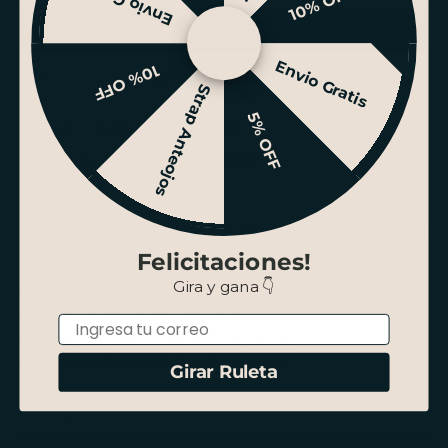
Envio Gratis
10% OFF
AGREGAR AL CARRITO
Envio Gratis
10% OFF
Ver stock en tiendas
Strap Anteojos
5% OFF
ENVÍO GRATIS SANTIAGO SOBRE $100.000
PAGO HASTA 3 CUOTAS SIN INTERÉS
Descripción
Felicitaciones!
Gira y gana 👇
Hecho a mano en Perú.
Composición 100% Baby Alpaca.
Email
Tejida con suave fibra de color entero.
Recomendación de lavado en seco.
Girar Ruleta
Envío y Retiro