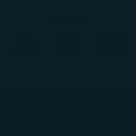
CONTADOR DE HORAS
1.791
55.854
375.957
Horas este mes
Horas este año
Nuestra historia
¿Quieres ser de los primeros en tener acceso
a grandes eventos de rebajas y lanzamientos