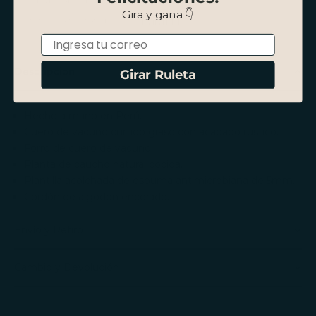
Gira y gana 👇
PAGO HASTA 3 CUOTAS SIN INTERÉS
Email
Descripción
Girar Ruleta
Hecho a mano en Perú.
Cuero de vacuno curtido graso con acabado rústico.
Forro de cuero de vacuno.
Planta de caucho natural cocida.
Plantilla acolchada de espuma antimicrobiana de 5mm.
Cordón de algodón encerado.
Envío y Retiro
Cambio y Devolución