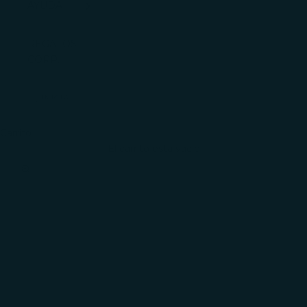
AYUDA
REGALOS
CORP.
INICIAR
SESIÓN
Carrito
El carrito está vacío
Zoom