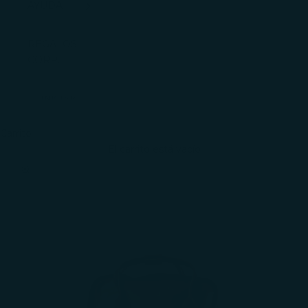
AYUDA
REGALOS
CORP.
INICIAR
SESIÓN
Carrito
El carrito está vacío
Zoom