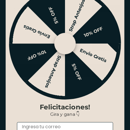
Strap Anteojos
5% OFF
Grabar nombre o iniciales +$4.990
Envio Gratis
10% OFF
¿Es para regalo?
Agregar bolsa +$990
Envio Gratis
10% OFF
Strap Anteojos
5% OFF
AGREGAR AL CARRITO
Ver stock en tiendas
ENVÍO GRATIS SANTIAGO SOBRE $100.000
Felicitaciones!
PAGO HASTA 3 CUOTAS SIN INTERÉS
Gira y gana 👇
Email
Descripción