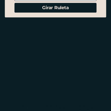
Girar Ruleta
Hecho a mano.
Cuero de vacuno de curtido rústico.
Metales niquelados y envejecidos.
Correas hechas de cuero plena flor de vacuno.
Envío y Retiro
Cambio y Devolución
CONTADOR DE HORAS
1.785
55.631
374.456