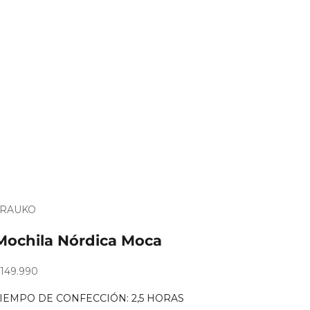
TRAUKO
Es
Es
ara
ara
Mochila Nórdica Moca
egalo?
egalo?
recio de oferta
149.990
TIEMPO DE CONFECCIÓN: 2,5 HORAS