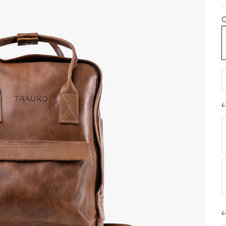
C
M
R
¿
¿