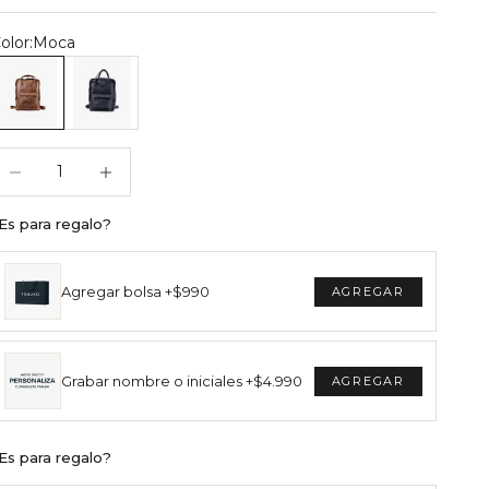
olor:
Moca
ochila Nórdica Moca
Mochila Nórdica Negro
educir cantidad
Reducir cantidad
Es para regalo?
Agregar bolsa +$990
Grabar nombre o iniciales +$4.990
Es para regalo?