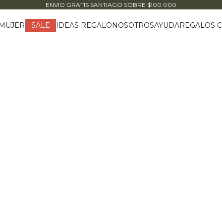
ENVIO GRATIS SANTIAGO
SOBRE $100.000
MUJER
IDEAS REGALO
NOSOTROS
AYUDA
REGALOS C
SALE