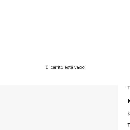
El carrito está vacío
¿
¿
p
p
r
r
P
$