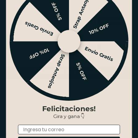
Strap Anteojos
¿Es para regalo?
5% OFF
Agregar bolsa +$990
Envio Gratis
10% OFF
Grabar nombre o iniciales +$4.990
Envio Gratis
10% OFF
Strap Anteojos
5% OFF
AGREGAR AL CARRITO
Ver stock en tiendas
ENVÍO GRATIS SANTIAGO SOBRE $100.000
Felicitaciones!
PAGO HASTA 3 CUOTAS SIN INTERÉS
Gira y gana 👇
Email
Descripción