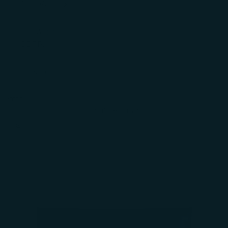
AYUDA
REGALOS
CORP.
INICIAR
SESIÓN
Carrito
El carrito está vacío
Zoom