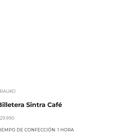
TRAUKO
Es
ara
Billetera Sintra Café
egalo?
recio de oferta
29.990
TIEMPO DE CONFECCIÓN: 1 HORA