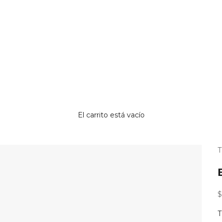
El carrito está vacío
¿
p
r
P
$