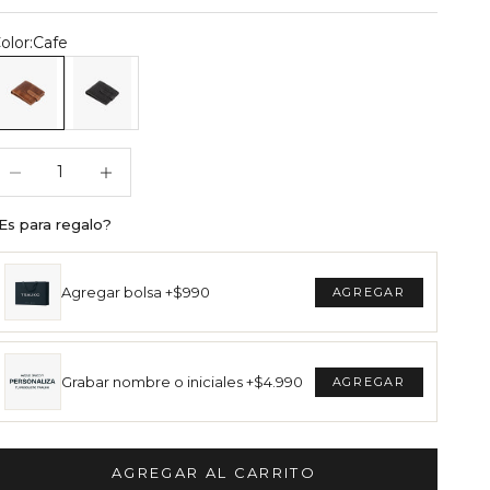
olor:
Cafe
illetera Sintra Café
Billetera Sintra Negro
educir cantidad
Reducir cantidad
Es para regalo?
Agregar bolsa +$990
Grabar nombre o iniciales +$4.990
AGREGAR AL CARRITO