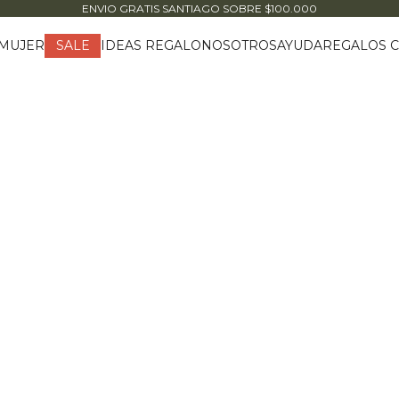
ENVIO GRATIS SANTIAGO
SOBRE $100.000
MUJER
IDEAS REGALO
NOSOTROS
AYUDA
REGALOS C
SALE