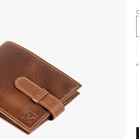
C
B
R
¿