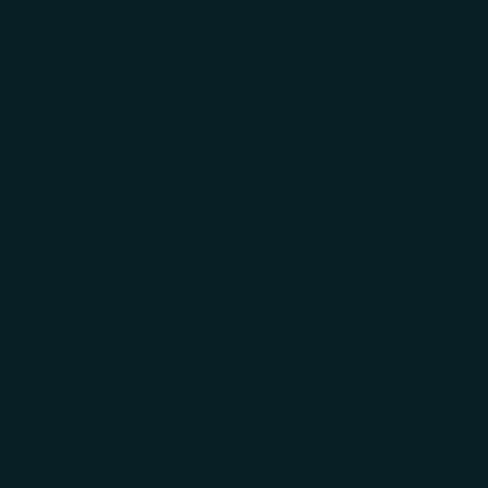
AYUDA
REGALOS
CORP.
INICIAR
SESIÓN
Carrito
El carrito está vacío
Zoom