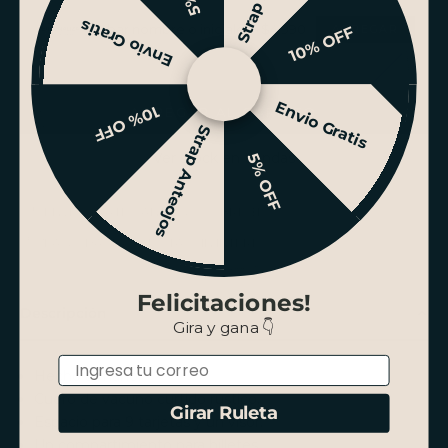
Envio Gratis
Grabar nombre o iniciales +$4.990
10% OFF
Envio Gratis
10% OFF
AGREGAR AL CARRITO
Strap Anteojos
Ver stock en tiendas
5% OFF
ENVÍO GRATIS SANTIAGO SOBRE $100.000
PAGO HASTA 3 CUOTAS SIN INTERÉS
Felicitaciones!
Descripción
Gira y gana 👇
Email
Hecho a mano.
Cuero de vacuno curtido rústico.
Girar Ruleta
Espacio para 9 tarjetas y un visor.
Un compartimiento para billetes.