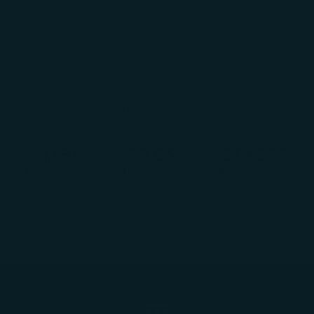
Cambio y Devolución
CONTADOR DE HORAS
1.792
55.874
376.090
Horas este mes
Horas este año
Nuestra historia