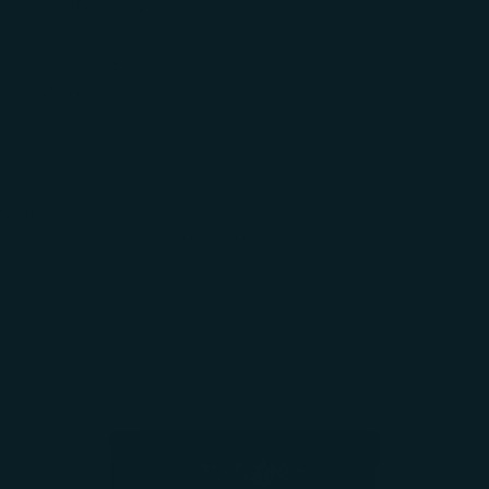
AYUDA
REGALOS
CORP.
INICIAR
SESIÓN
Carrito
El carrito está vacío
Zoom