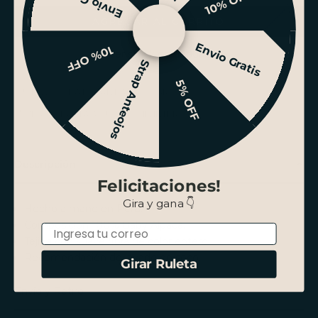
Envio Gratis
10% OFF
AGREGAR AL CARRITO
Envio Gratis
10% OFF
Ver stock en tiendas
Strap Anteojos
5% OFF
ENVÍO GRATIS SANTIAGO SOBRE $100.000
PAGO HASTA 3 CUOTAS SIN INTERÉS
Descripción
Felicitaciones!
Gira y gana 👇
Hecho a mano en Perú.
Composición 100% Baby Alpaca.
Email
Tejida con suave fibra de color entero.
Recomendación de lavado en seco.
Girar Ruleta
Envío y Retiro