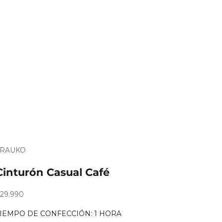
TRAUKO
Es
ara
Cinturón Casual Café
egalo?
recio de oferta
29.990
TIEMPO DE CONFECCIÓN: 1 HORA