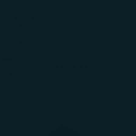
AYUDA
REGALOS
CORP.
INICIAR
SESIÓN
Carrito
El carrito está vacío
Zoom