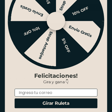
Envio Gratis
Grabar nombre o iniciales +$4.990
10% OFF
Envio Gratis
10% OFF
AGREGAR AL CARRITO
Strap Anteojos
Ver stock en tiendas
5% OFF
ENVÍO GRATIS SANTIAGO SOBRE $100.000
PAGO HASTA 3 CUOTAS SIN INTERÉS
Felicitaciones!
Descripción
Gira y gana 👇
Email
Hecho a mano.
Cuero de vacuno curtido rústico.
Girar Ruleta
Espacio para 9 tarjetas y 1 visor.
Dos compartimientos para billetes.