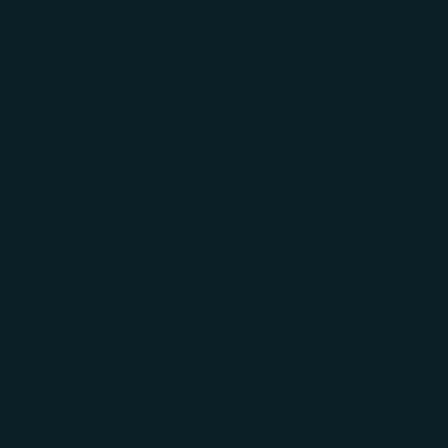
AYUDA
REGALOS
CORP.
INICIAR
SESIÓN
Carrito
El carrito está vacío
Zoom