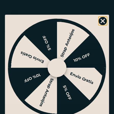
Agregar bolsa +$990
Strap Anteojos
¿Agregar productos de cuidado?
5% OFF
Crema Renovadora +$4.990
Envio Gratis
10% OFF
Escobilla Aplicadora +$6.990
Envio Gratis
10% OFF
Strap Anteojos
5% OFF
Escobilla Brillo +$6.990
AGREGAR AL CARRITO