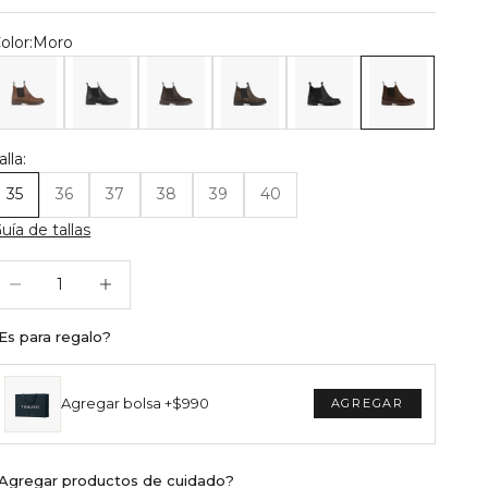
olor:
Moro
otín Mujer Boston Moca
Botín Mujer Boston Negro
Botín Mujer Boston Chocolate
Botín Mujer Boston Musgo
Botín Mujer Boston Plom
Botín Mujer Bos
alla:
35
36
37
38
39
40
uía de tallas
educir cantidad
Reducir cantidad
Es para regalo?
Agregar bolsa +$990
Agregar productos de cuidado?