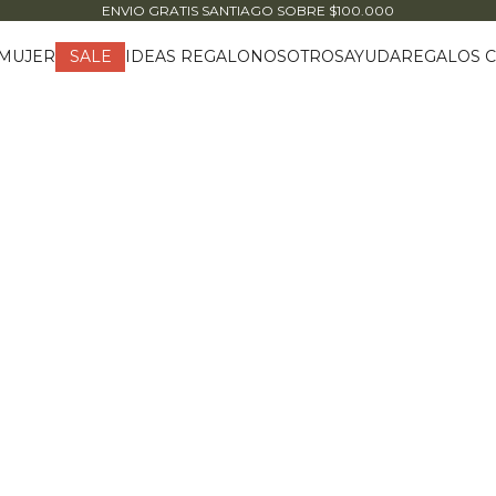
ENVIO GRATIS SANTIAGO
SOBRE $100.000
MUJER
IDEAS REGALO
NOSOTROS
AYUDA
REGALOS C
SALE