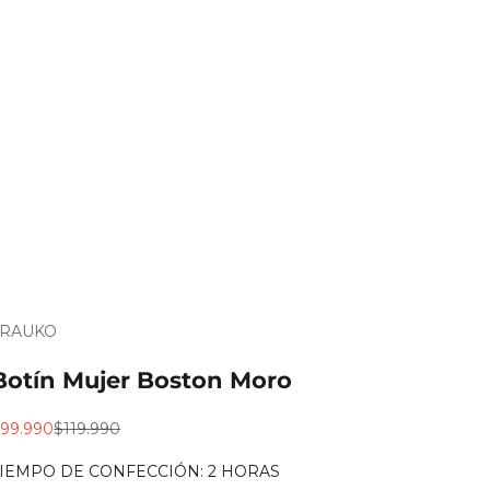
TRAUKO
Es
Agregar
ara
roductos
Botín Mujer Boston Moro
egalo?
de
uidado?
recio de oferta
Precio normal
99.990
$119.990
TIEMPO DE CONFECCIÓN: 2 HORAS