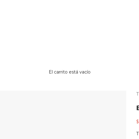
El carrito está vacío
¿
¿
p
p
r
c
P
$