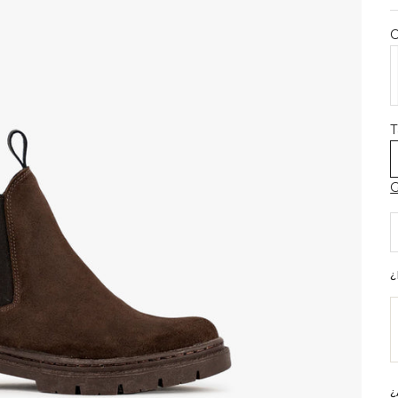
C
B
T
G
R
¿
¿