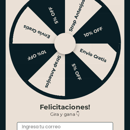
Strap Anteojos
5% OFF
Grabar nombre o iniciales +$4.990
Envio Gratis
10% OFF
¿Es para regalo?
Agregar bolsa +$990
Envio Gratis
10% OFF
Strap Anteojos
5% OFF
AGREGAR AL CARRITO
Ver stock en tiendas
ENVÍO GRATIS SANTIAGO SOBRE $100.000
Felicitaciones!
PAGO HASTA 3 CUOTAS SIN INTERÉS
Gira y gana 👇
Email
Descripción