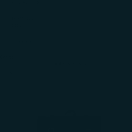
AYUDA
REGALOS
CORP.
INICIAR
SESIÓN
Carrito
El carrito está vacío
Zoom