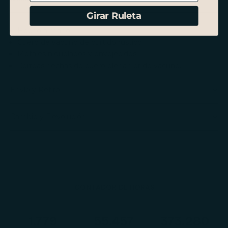
Girar Ruleta
Hecho a mano.
Cuero de vacuno de curtido rústico.
Metales niquelados y envejecidos.
Correas hechas de cuero plena flor de vacuno.
Envío y Retiro
Cambio y Devolución
CONTADOR DE HORAS
1.786
55.674
374.742